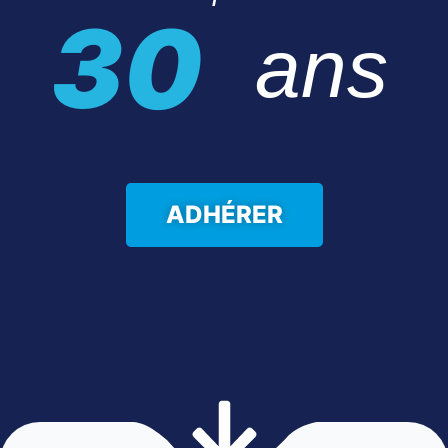
30
ans
ADHÉRER