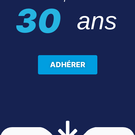
30
ans
ADHÉRER